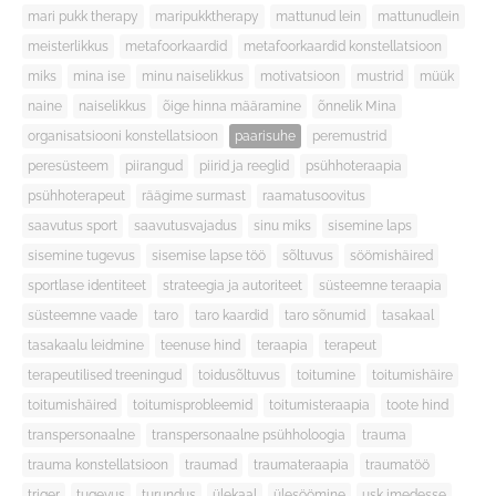
mari pukk therapy
maripukktherapy
mattunud lein
mattunudlein
meisterlikkus
metafoorkaardid
metafoorkaardid konstellatsioon
miks
mina ise
minu naiselikkus
motivatsioon
mustrid
müük
naine
naiselikkus
õige hinna määramine
õnnelik Mina
organisatsiooni konstellatsioon
paarisuhe
peremustrid
peresüsteem
piirangud
piirid ja reeglid
psühhoteraapia
psühhoterapeut
räägime surmast
raamatusoovitus
saavutus sport
saavutusvajadus
sinu miks
sisemine laps
sisemine tugevus
sisemise lapse töö
sõltuvus
söömishäired
sportlase identiteet
strateegia ja autoriteet
süsteemne teraapia
süsteemne vaade
taro
taro kaardid
taro sõnumid
tasakaal
tasakaalu leidmine
teenuse hind
teraapia
terapeut
terapeutilised treeningud
toidusõltuvus
toitumine
toitumishäire
toitumishäired
toitumisprobleemid
toitumisteraapia
toote hind
transpersonaalne
transpersonaalne psühholoogia
trauma
trauma konstellatsioon
traumad
traumateraapia
traumatöö
triger
tugevus
turundus
ülekaal
ülesöömine
usk imedesse