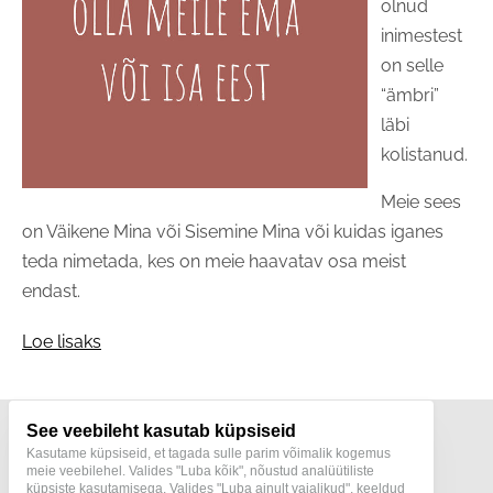
olnud
inimestest
on selle
“ämbri”
läbi
kolistanud.
Meie sees
on Väikene Mina või Sisemine Mina või kuidas iganes
teda nimetada, kes on meie haavatav osa meist
endast.
Loe lisaks
See veebileht kasutab küpsiseid
Kasutame küpsiseid, et tagada sulle parim võimalik kogemus
meie veebilehel. Valides "Luba kõik", nõustud analüütiliste
küpsiste kasutamisega. Valides "Luba ainult vajalikud", keeldud