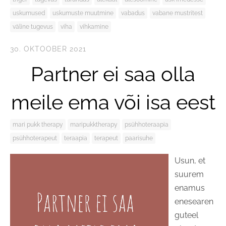
uskumused
uskumuste muutmine
vabadus
vabane mustritest
väline tugevus
viha
vihkamine
30. OKTOOBER 2021
Partner ei saa olla
meile ema või isa eest
mari pukk therapy
maripukktherapy
psühhoteraapia
psühhoterapeut
teraapia
terapeut
paarisuhe
Usun, et
suurem
enamus
enesearen
guteel