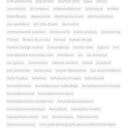
Kõik postitused
aeg endale
aitamise hind
algus
ärevus
ärevushäire
äri-terapeut
ärikonstellatsioon
äriterapeut
artikkel
bikiinifitness
depressioon
ebaõnnestumised
eksistentsialism
ela iseendana
ela oma disaini
elumuutus
emotsionaalne söömine
emotsioonid
enese analüüs
eneseareng
Fitness
fitnessi ilu ja valu
hirmud
human design
Human Design raamat
humandesign
huvitav miks
igatsus
ime
individuaalne konstellatsioon
inimdisain
isa
isa armastus
isa igatsus
isaarmastus
isiksuse analüüs
jõulud
jõululaud
juhi positsioon
kaotusvalu
karjääri lõpetamine
kas usud imedesse
keha muutus
kehakaal
kehakaalu teraapia
kohustused
konstellatsioon
konstellatsioon nukkudega
konstellatsiooni meeotd
konstellatsioonid
konstellatsiooninukud
konstellatsioonis esindamine
konstellatsiooniteraaia
konstellatsiooniteraapia
konstellöör
lapsepõlve muster
lapsepõlvetraumad
lein
leinateraapia
liikumisaasta
liikumisaasta2023
mari pukk photography persoonibärnd brändipilt