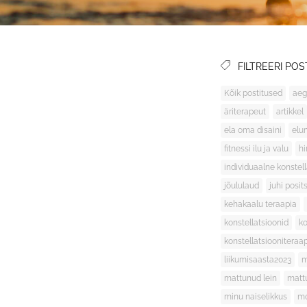
FILTREERI POS
Kõik postitused
aeg
äriterapeut
artikkel
ela oma disaini
elu
fitnessi ilu ja valu
h
individuaalne konstel
jõululaud
juhi posit
kehakaalu teraapia
konstellatsioonid
ko
konstellatsiooniteraa
liikumisaasta2023
m
mattunud lein
matt
minu naiselikkus
mo