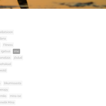
ellatsioon
ndana
Fitness
igatsus
ime
 analüüs
jõulud
kehakaal
eeotd
a
liikumisaasta
herapy
miks
mina ise
nnelik Mina