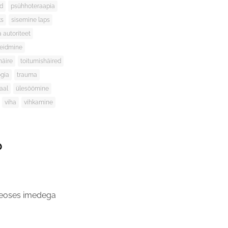
id
psühhoteraapia
ks
sisemine laps
a autoriteet
leidmine
häire
toitumishäired
gia
trauma
aal
ülesöömine
viha
vihkamine
?
 seoses imedega