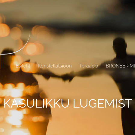
Esileht
Konstellatsioon
Teraapia
BRONEERIM
KASULIKKU LUGEMIST