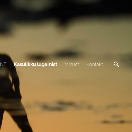
INE
Kasulikku lugemist
Minust
Kontakt