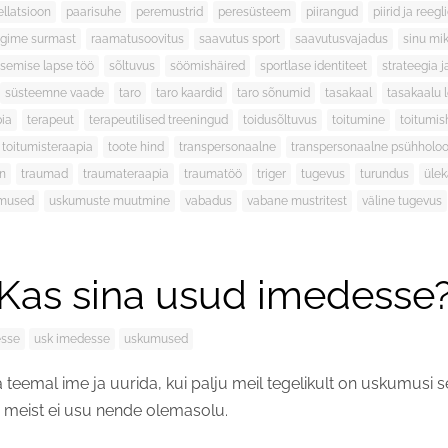
ellatsioon
paarisuhe
peremustrid
peresüsteem
piirangud
piirid ja reegl
ägime surmast
raamatusoovitus
saavutus sport
saavutusvajadus
sinu mi
isemise lapse töö
sõltuvus
söömishäired
sportlase identiteet
strateegia j
süsteemne vaade
taro
taro kaardid
taro sõnumid
tasakaal
tasakaalu 
pia
terapeut
terapeutilised treeningud
toidusõltuvus
toitumine
toitumis
toitumisteraapia
toote hind
transpersonaalne
transpersonaalne psühholoo
on
traumad
traumateraapia
traumatöö
triger
tugevus
turundus
ülek
mused
uskumuste muutmine
vabadus
vabane mustritest
väline tugevus
Kas sina usud imedesse
esse
usk imedesse
uskumused
a teemal ime ja uurida, kui palju meil tegelikult on uskumusi
meist ei usu nende olemasolu.