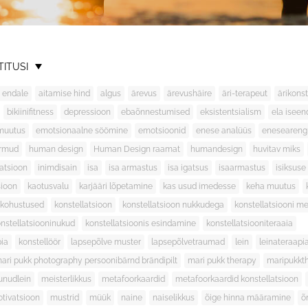
TITUSI
 endale
aitamise hind
algus
ärevus
ärevushäire
äri-terapeut
ärikonst
bikiinifitness
depressioon
ebaõnnestumised
eksistentsialism
ela isee
muutus
emotsionaalne söömine
emotsioonid
enese analüüs
eneseareng
irmud
human design
Human Design raamat
humandesign
huvitav miks
latsioon
inimdisain
isa
isa armastus
isa igatsus
isaarmastus
isiksuse
sioon
kaotusvalu
karjääri lõpetamine
kas usud imedesse
keha muutus
kohustused
konstellatsioon
konstellatsioon nukkudega
konstellatsiooni m
nstellatsiooninukud
konstellatsioonis esindamine
konstellatsiooniteraaia
pia
konstellöör
lapsepõlve muster
lapsepõlvetraumad
lein
leinateraapi
ari pukk photography persoonibärnd brändipilt
mari pukk therapy
maripukkt
unudlein
meisterlikkus
metafoorkaardid
metafoorkaardid konstellatsioon
tivatsioon
mustrid
müük
naine
naiselikkus
õige hinna määramine
õ