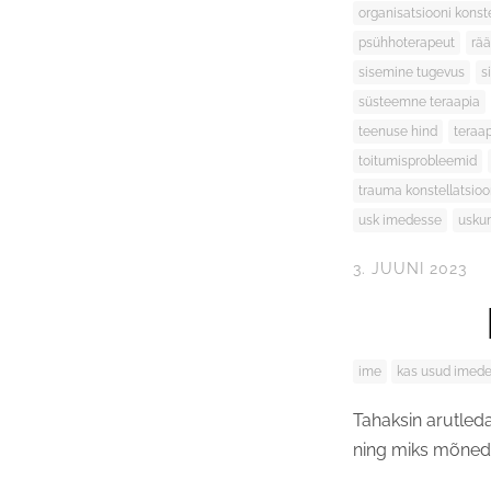
organisatsiooni konst
psühhoterapeut
rä
sisemine tugevus
s
süsteemne teraapia
teenuse hind
teraa
toitumisprobleemid
trauma konstellatsio
usk imedesse
usku
3. JUUNI 2023
ime
kas usud imed
Tahaksin arutled
ning miks mõned 