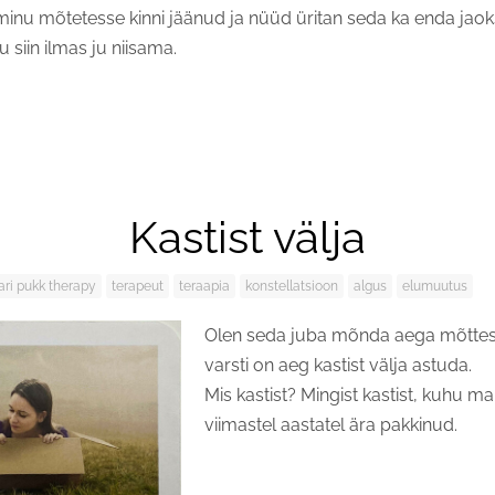
inu mõtetesse kinni jäänud ja nüüd üritan seda ka enda jaoks
tu siin ilmas ju niisama.
Kastist välja
ri pukk therapy
terapeut
teraapia
konstellatsioon
algus
elumuutus
Olen seda juba mõnda aega mõttes
varsti on aeg kastist välja astuda.
Mis kastist? Mingist kastist, kuhu ma
viimastel aastatel ära pakkinud.