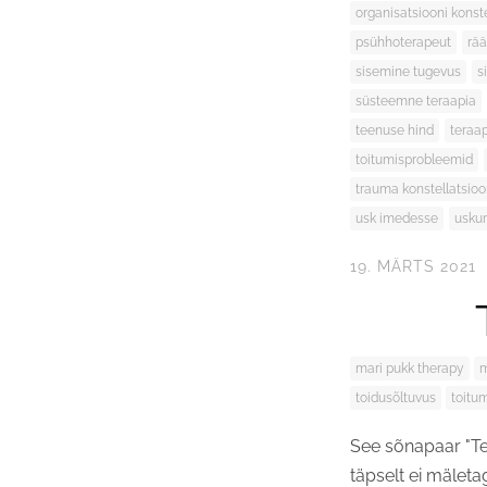
organisatsiooni konst
psühhoterapeut
rä
sisemine tugevus
s
süsteemne teraapia
teenuse hind
teraa
toitumisprobleemid
trauma konstellatsio
usk imedesse
usku
19. MÄRTS 2021
mari pukk therapy
m
toidusõltuvus
toitu
See sõnapaar "Te
täpselt ei mäleta