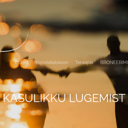
Esileht
Konstellatsioon
Teraapia
BRONEERIM
KASULIKKU LUGEMIST