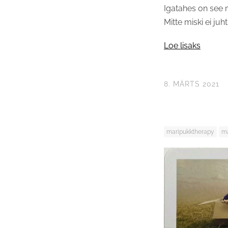
Igatahes on see m
Mitte miski ei juh
Loe lisaks
8. MÄRTS 2021
maripukktherapy
ma