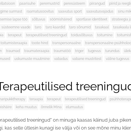
ellatsioon
paarisuhe
peremustrid
peresüsteem
piirangud
piirid ja reegl
ägime surmast
raamatusoovitus
saavutus sport
saavutusvajadus
sinu mi
isemise lapse töö
sõltuvus
söömishäired
sportlase identiteet
strateegia j
süsteemne vaade
taro
taro kaardid
taro sõnumid
tasakaal
tasakaalu 
pia
terapeut
terapeutilised treeningud
toidusõltuvus
toitumine
toitumis
toitumisteraapia
toote hind
transpersonaalne
transpersonaalne psühholoo
on
traumad
traumateraapia
traumatöö
triger
tugevus
turundus
ülek
mused
uskumuste muutmine
vabadus
vabane mustritest
väline tugevus
Terapeutilised treeningu
aripukktherapy
teraapia
terapeut
terapeutilised treeningud
psühhoterap
mishäire
keha muutus
õnnelik Mina
elumuutus
rapeutilised treeningud" on minuga kaasas käinud juba pik
gi, kas selle ütlesin kunagi ise välja või on see mõne minu klie