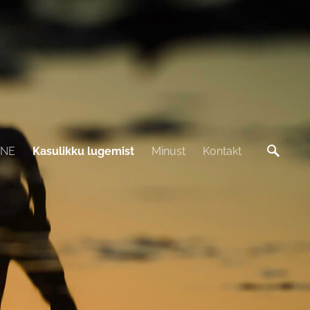
INE
Kasulikku lugemist
Minust
Kontakt