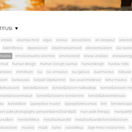
TITUSI
 endale
aitamise hind
algus
ärevus
ärevushäire
äri-terapeut
ärikonst
bikiinifitness
depressioon
ebaõnnestumised
eksistentsialism
ela isee
muutus
emotsionaalne söömine
emotsioonid
enese analüüs
eneseareng
irmud
human design
Human Design raamat
humandesign
huvitav miks
latsioon
inimdisain
isa
isa armastus
isa igatsus
isaarmastus
isiksuse
sioon
kaotusvalu
karjääri lõpetamine
kas usud imedesse
keha muutus
kohustused
konstellatsioon
konstellatsioon nukkudega
konstellatsiooni m
nstellatsiooninukud
konstellatsioonis esindamine
konstellatsiooniteraaia
pia
konstellöör
lapsepõlve muster
lapsepõlvetraumad
lein
leinateraapi
ari pukk photography persoonibärnd brändipilt
mari pukk therapy
maripukkt
unudlein
meisterlikkus
metafoorkaardid
metafoorkaardid konstellatsioon
tivatsioon
mustrid
müük
naine
naiselikkus
õige hinna määramine
õ