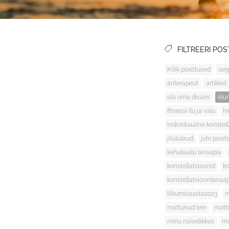
FILTREERI POS
Kõik postitused
aeg
äriterapeut
artikkel
ela oma disaini
elu
fitnessi ilu ja valu
h
individuaalne konstel
jõululaud
juhi posit
kehakaalu teraapia
konstellatsioonid
ko
konstellatsiooniteraa
liikumisaasta2023
m
mattunud lein
matt
minu naiselikkus
mo