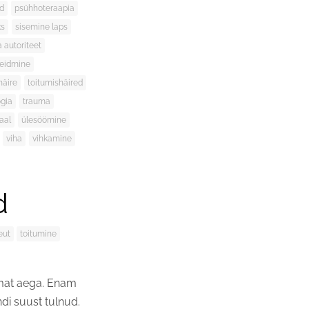
id
psühhoteraapia
ks
sisemine laps
a autoriteet
leidmine
häire
toitumishäired
gia
trauma
aal
ülesöömine
viha
vihkamine
d
eut
toitumine
emat aega. Enam
ndi suust tulnud.