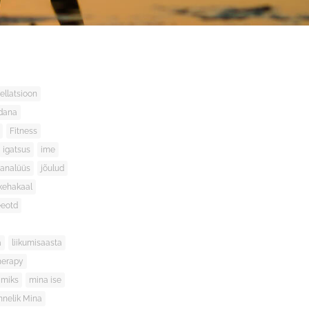
ellatsioon
ndana
Fitness
igatsus
ime
 analüüs
jõulud
kehakaal
eeotd
a
liikumisaasta
herapy
miks
mina ise
nnelik Mina