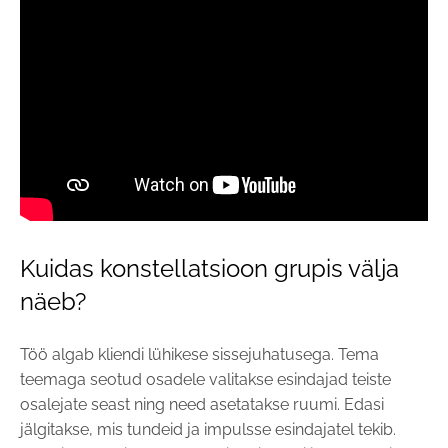
Kuidas konstellatsioon grupis välja
näeb?
Töö algab kliendi lühikese sissejuhatusega. Tema
teemaga seotud osadele valitakse esindajad teiste
osalejate seast ning need asetatakse ruumi. Edasi
jälgitakse, mis tundeid ja impulsse esindajatel tekib.