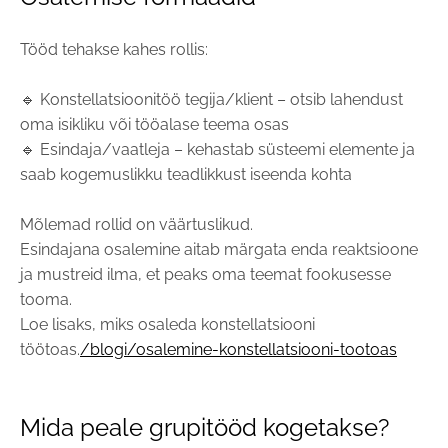
Tööd tehakse kahes rollis:
🔹 Konstellatsioonitöö tegija/klient – otsib lahendust
oma isikliku või tööalase teema osas
🔹 Esindaja/vaatleja – kehastab süsteemi elemente ja
saab kogemuslikku teadlikkust iseenda kohta
Mõlemad rollid on väärtuslikud.
Esindajana osalemine aitab märgata enda reaktsioone
ja mustreid ilma, et peaks oma teemat fookusesse
tooma.
Loe lisaks, miks osaleda konstellatsiooni
töötoas.
/blogi/osalemine-konstellatsiooni-tootoas
Mida peale grupitööd kogetakse?