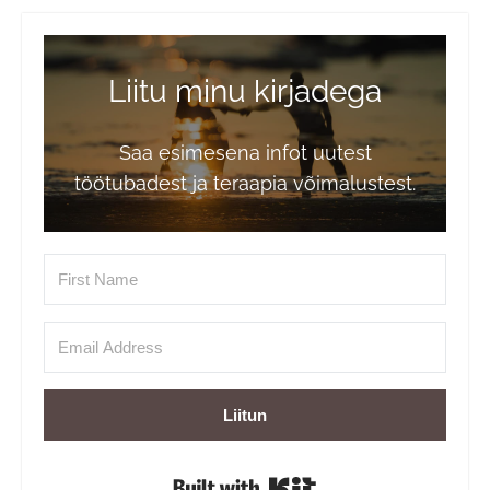
Liitu minu kirjadega
Saa esimesena infot uutest
töötubadest ja teraapia võimalustest.
Liitun
Built with Kit