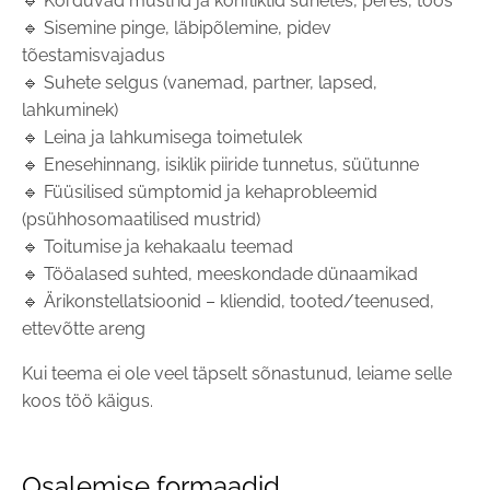
🔹 Korduvad mustrid ja konfliktid suhetes, peres, töös
🔹 Sisemine pinge, läbipõlemine, pidev
tõestamisvajadus
🔹 Suhete selgus (vanemad, partner, lapsed,
lahkuminek)
🔹 Leina ja lahkumisega toimetulek
🔹 Enesehinnang, isiklik piiride tunnetus, süütunne
🔹 Füüsilised sümptomid ja kehaprobleemid
(psühhosomaatilised mustrid)
🔹 Toitumise ja kehakaalu teemad
🔹 Tööalased suhted, meeskondade dünaamikad
🔹 Ärikonstellatsioonid – kliendid, tooted/teenused,
ettevõtte areng
Kui teema ei ole veel täpselt sõnastunud, leiame selle
koos töö käigus.
Osalemise formaadid