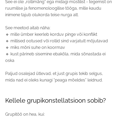
See ei ole „rollimäng“ ega midagi müstilist - tegemist on
ruumilise ja fenomenoloogilise tööga, mille kaudu
inimene tajub olukorda teise nurga alt.
See meetod aitab näha:
🔹 mille ümber keerleb korduv pinge või konflikt
🔹 millised ootused või rollid sind varjatult mõjutavad
🔹 miks mõni suhe on koormav
🔹 kust pärineb sisemine ebakõla, mida sõnastada ei
oska
Paljud osalejad ütlevad, et just grupis tekib selgus,
mida nad ei oleks kunagi “peaga mõeldes” leidnud.
Kellele grupikonstellatsioon sobib?
Grupitöö on hea, kui: