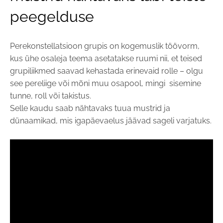
peegelduse
Perekonstellatsioon grupis on kogemuslik töövorm,
kus ühe osaleja teema asetatakse ruumi nii, et teised
grupiliikmed saavad kehastada erinevaid rolle – olgu
see pereliige või mõni muu osapool, mingi sisemine
tunne, roll või takistus.
Selle kaudu saab nähtavaks tuua mustrid ja
dünaamikad, mis igapäevaelus jäävad sageli varjatuks.