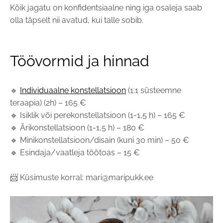
Kõik jagatu on konfidentsiaalne ning iga osaleja saab
olla täpselt nii avatud, kui talle sobib.
Töövormid ja hinnad
🔹
Individuaalne konstellatsioon
(1:1 süsteemne
teraapia) (2h) – 165 €
🔹 Isiklik või perekonstellatsioon (1-1,5 h) – 165 €
🔹 Ärikonstellatsioon (1-1,5 h) – 180 €
🔹 Minikonstellatsioon/disain (kuni 30 min) – 50 €
🔹 Esindaja/vaatleja töötoas – 15 €
📨 Küsimuste korral: mari@maripukk.ee