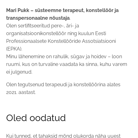
Mari Pukk –
süsteemne
terapeut, konstellöör ja
transpersonaalne nõustaja
.
Olen sertifitseeritud pere-, äri- ja
organisatsioonikonstellöör ning kuulun Eesti
Professionaalsete Konstellööride Assotsiatsiooni
(EPKA).
Minu lähenemine on rahulik, sügav ja hoidev – loon
ruumi, kus on turvaline vaadata ka sinna, kuhu varem
ei julgenud.
Olen tegutsenud terapeudi ja konstellöörina alates
2021. aastast.
Oled oodatud
Kui tunned, et tahaksid mõnd olukorda näha uuest