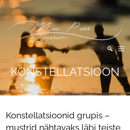
KONSTELLATSIOON
Konstellatsioonid grupis –
mustrid nähtavaks läbi teiste