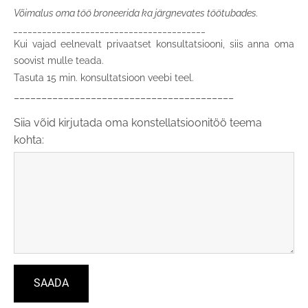
Võimalus oma töö broneerida ka järgnevates töötubades.
________________________________________
Kui vajad eelnevalt privaatset konsultatsiooni, siis anna oma
soovist mulle teada.
Tasuta 15 min. konsultatsioon veebi teel.
________________________________________
Siia võid kirjutada oma konstellatsioonitöö teema
kohta: