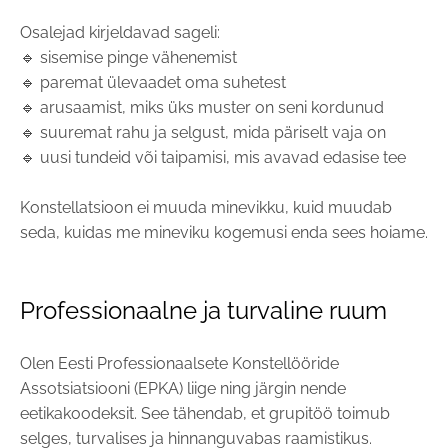
Osalejad kirjeldavad sageli:
🔹 sisemise pinge vähenemist
🔹 paremat ülevaadet oma suhetest
🔹 arusaamist, miks üks muster on seni kordunud
🔹 suuremat rahu ja selgust, mida päriselt vaja on
🔹 uusi tundeid või taipamisi, mis avavad edasise tee
Konstellatsioon ei muuda minevikku, kuid muudab
seda, kuidas me mineviku kogemusi enda sees hoiame.
Professionaalne ja turvaline ruum
Olen Eesti Professionaalsete Konstellööride
Assotsiatsiooni (EPKA) liige ning järgin nende
eetikakoodeksit. See tähendab, et grupitöö toimub
selges, turvalises ja hinnanguvabas raamistikus.