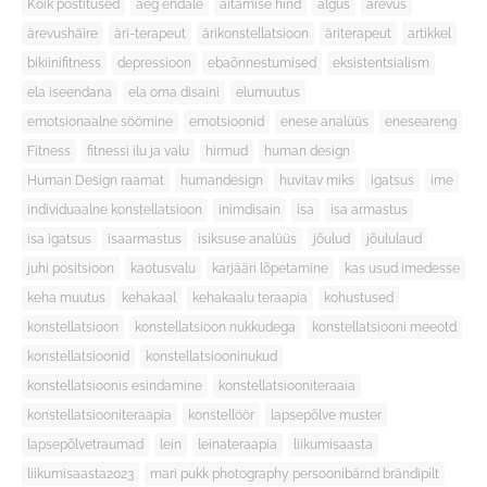
Kõik postitused
aeg endale
aitamise hind
algus
ärevus
ärevushäire
äri-terapeut
ärikonstellatsioon
äriterapeut
artikkel
bikiinifitness
depressioon
ebaõnnestumised
eksistentsialism
ela iseendana
ela oma disaini
elumuutus
emotsionaalne söömine
emotsioonid
enese analüüs
eneseareng
Fitness
fitnessi ilu ja valu
hirmud
human design
Human Design raamat
humandesign
huvitav miks
igatsus
ime
individuaalne konstellatsioon
inimdisain
isa
isa armastus
isa igatsus
isaarmastus
isiksuse analüüs
jõulud
jõululaud
juhi positsioon
kaotusvalu
karjääri lõpetamine
kas usud imedesse
keha muutus
kehakaal
kehakaalu teraapia
kohustused
konstellatsioon
konstellatsioon nukkudega
konstellatsiooni meeotd
konstellatsioonid
konstellatsiooninukud
konstellatsioonis esindamine
konstellatsiooniteraaia
konstellatsiooniteraapia
konstellöör
lapsepõlve muster
lapsepõlvetraumad
lein
leinateraapia
liikumisaasta
liikumisaasta2023
mari pukk photography persoonibärnd brändipilt