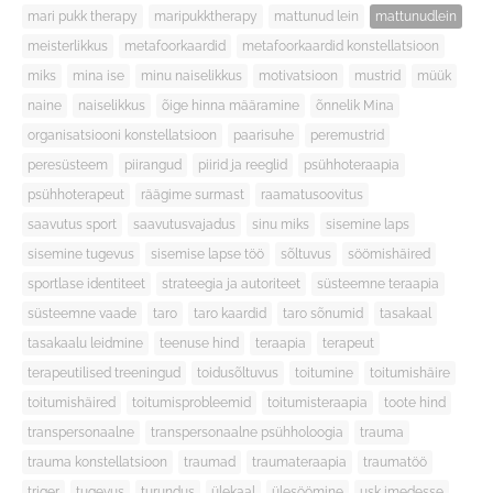
mari pukk therapy
maripukktherapy
mattunud lein
mattunudlein
meisterlikkus
metafoorkaardid
metafoorkaardid konstellatsioon
miks
mina ise
minu naiselikkus
motivatsioon
mustrid
müük
naine
naiselikkus
õige hinna määramine
õnnelik Mina
organisatsiooni konstellatsioon
paarisuhe
peremustrid
peresüsteem
piirangud
piirid ja reeglid
psühhoteraapia
psühhoterapeut
räägime surmast
raamatusoovitus
saavutus sport
saavutusvajadus
sinu miks
sisemine laps
sisemine tugevus
sisemise lapse töö
sõltuvus
söömishäired
sportlase identiteet
strateegia ja autoriteet
süsteemne teraapia
süsteemne vaade
taro
taro kaardid
taro sõnumid
tasakaal
tasakaalu leidmine
teenuse hind
teraapia
terapeut
terapeutilised treeningud
toidusõltuvus
toitumine
toitumishäire
toitumishäired
toitumisprobleemid
toitumisteraapia
toote hind
transpersonaalne
transpersonaalne psühholoogia
trauma
trauma konstellatsioon
traumad
traumateraapia
traumatöö
triger
tugevus
turundus
ülekaal
ülesöömine
usk imedesse