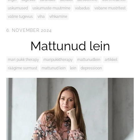
uskumused
uskumuste muutmine
vabadus
vabane mustritest
väline tugevus
viha
vihkamine
6. NOVEMBER 2024
Mattunud lein
mari pukk therapy
maripukktherapy
mattunudlein
artikkel
räägime surmast
mattunud lein
lein
depressioon