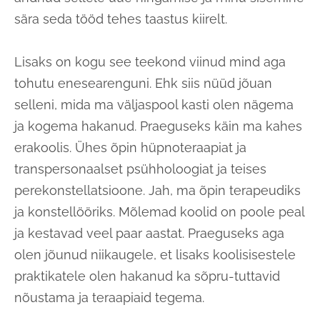
sära seda tööd tehes taastus kiirelt.
Lisaks on kogu see teekond viinud mind aga
tohutu enesearenguni. Ehk siis nüüd jõuan
selleni, mida ma väljaspool kasti olen nägema
ja kogema hakanud. Praeguseks käin ma kahes
erakoolis. Ühes õpin hüpnoteraapiat ja
transpersonaalset psühholoogiat ja teises
perekonstellatsioone. Jah, ma õpin terapeudiks
ja konstellööriks. Mõlemad koolid on poole peal
ja kestavad veel paar aastat. Praeguseks aga
olen jõunud niikaugele, et lisaks koolisisestele
praktikatele olen hakanud ka sõpru-tuttavid
nõustama ja teraapiaid tegema.