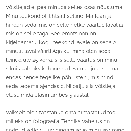
Võistlejad ei pea minuga selles osas nõustuma.
Minu teekond oli lihtsalt selline. Ma tean ja
hindan seda, mis on selle hetke väärtus laval ja
mis on selle taga. See emotsioon on
kirjeldamatu. Kogu teekond lavale on seda 2
minutit laval väärt! Aga kui mina olen seda
teinud üle 25 korra, siis selle väärtus on minu
silmis kahjuks kahanenud. Samuti jõudsin ma
endas nende tegelike põhjusteni, mis mind
seda tegema ajendasid. Niipalju siis võistleja
elust, mida elasin umbes 5 aastat.
Vaikselt olen taastanud oma armastatud töö,
milleks on fotograafia. Tehnika vahetus on
andnud sellele uue hingamise ja minu sisemine