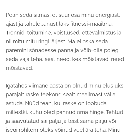
Pean seda silmas, et suur osa minu energiast,
ajast ja tähelepanust läks fitnessi-maailma.
Trennid, toitumine, võistlused, ettevalmistus ja
nii mitu mitu ringi järjest. Ma ei oska seda
paremini sõnadesse panna ja võib-olla polegi
seda vaja teha, sest need, kes mõistavad, need
mõistavad.
Igatahes viimane aasta on olnud minu elus üks
parajalt raske teekond sealt maailmast välja
astuda. Nüüd tean, kui raske on loobuda
millestki, kuhu oled pannud oma hinge. Tehtud
ja saavutatud sai palju ja teist sama palju või
isegi rohkem oleks võinud veel ära teha. Minu