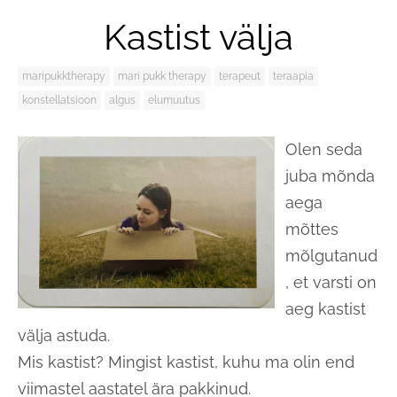
Kastist välja
maripukktherapy
mari pukk therapy
terapeut
teraapia
konstellatsioon
algus
elumuutus
Olen seda
juba mõnda
aega
mõttes
mõlgutanud
, et varsti on
aeg kastist
välja astuda.
Mis kastist? Mingist kastist, kuhu ma olin end
viimastel aastatel ära pakkinud.