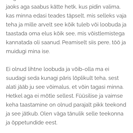
jaoks aga saabus kätte hetk, kus pidin valima,
kas minna edasi teades täpselt, mis selleks vaja
teha ja mille arvelt see kõik tuleb või loobuda ja
taastada oma elus kõik see, mis võistlemistega
kannatada oli saanud. Peamiselt siis pere, töö ja
muidugi mina ise.
Ei olnud lihtne loobuda ja võib-olla ma ei
suudagi seda kunagi päris lõplikult teha, sest
alati jääb ju see võimalus, et võin tagasi minna.
Hetkel aga ei mõtle sellest. Füüsilise ja vaimse
keha taastamine on olnud parajalt pikk teekond
ja see jätkub. Olen väga tänulik selle teekonna
ja õppetundide eest.