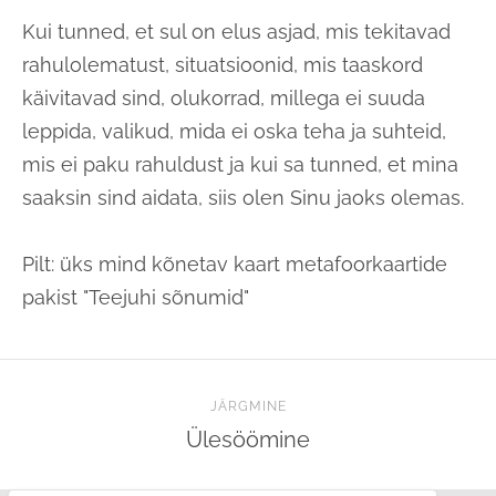
Kui tunned, et sul on elus asjad, mis tekitavad
rahulolematust, situatsioonid, mis taaskord
käivitavad sind, olukorrad, millega ei suuda
leppida, valikud, mida ei oska teha ja suhteid,
mis ei paku rahuldust ja kui sa tunned, et mina
saaksin sind aidata, siis olen Sinu jaoks olemas.
Pilt: üks mind kõnetav kaart metafoorkaartide
pakist "Teejuhi sõnumid"
JÄRGMINE
Ülesöömine