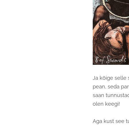
Ja kõige selle
pean, seda pa
saan tunnustad
olen keegi!
Aga kust see t