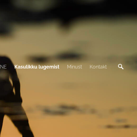
INE
Kasulikku lugemist
Minust
Kontakt