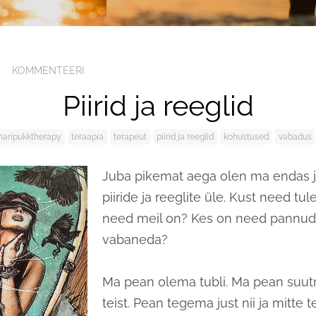
KOMMENTEERI
Piirid ja reeglid
aripukktherapy
teraapia
terapeut
piirid ja reeglid
kohustused
vabadus
Juba pikemat aega olen ma endas 
piiride ja reeglite üle. Kust need tu
need meil on? Kes on need pannud?
vabaneda?
Ma pean olema tubli. Ma pean suut
teist. Pean tegema just nii ja mitte te