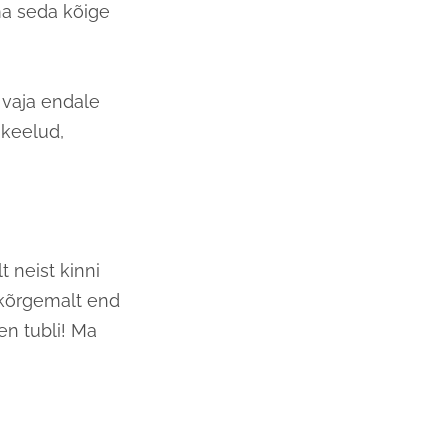
ma seda kõige
 vaja endale
 keelud,
 neist kinni
 kõrgemalt end
n tubli! Ma