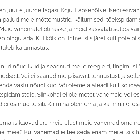
õuan juurte juurde tagasi. Koju. Lapsepõlve. Isegi esiva
on paljud meie mõttemustrid, käitumised, tõekspidam
Meie vanematel oli raske ja meid kasvatati selles vai
b pingutada. Kui kõik on lihtne, siis järelikult pole pii
 tuleb ka armastus.
ud nõudlikud ja seadnud meile reegleid, tingimusi. 
audselt. Või ei saanud me piisavalt tunnustust ja sel
nda vastu nõudlikud. Või oleme alateadlikult solid
pidamistele. Siinkohal ei ole mõtet vanemaid või e
 ei osanud teisiti. Ka mina olen ema ja ka mina ei osan
emaks kaovad ära meie elust meie vanemad oma n
e meie? Kui vanemad ei tee seda enam meile, siis