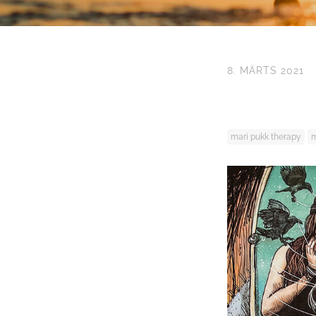
8. MÄRTS 2021
mari pukk therapy
m