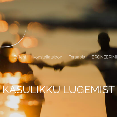
Esileht
Konstellatsioon
Teraapia
BRONEERIM
KASULIKKU LUGEMIST