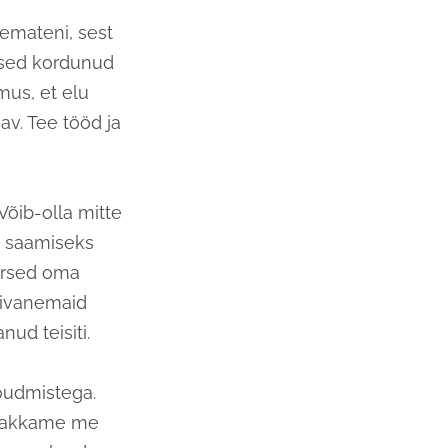
nemateni, sest
ised kordunud
mus, et elu
sav. Tee tööd ja
Võib-olla mitte
le saamiseks
aarsed oma
sivanemaid
ud teisiti.
õudmistega.
 hakkame me