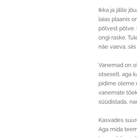
Ikka ja jälle j
laias plaanis 
põlvest põlve. 
ongi raske. Tule
näe vaeva, siis
Vanemad on oln
otseselt, aga k
pidime oleme e
vanemate tõeks
süüdistada, nad
Kasvades suur
Aga mida teem