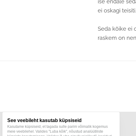
ise endale sed
ei oskagi teisiti
Seda kõike ei o
raskem on nende
See veebileht kasutab küpsiseid
Kasutame küpsiseid, et tagada sulle parim võimalik kogemus
meie veebilehel. Valides "Luba kõik", nõustud analüütiliste