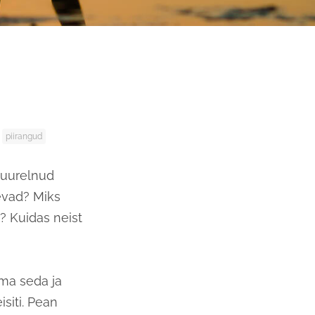
piirangud
juurelnud
levad? Miks
 Kuidas neist
ma seda ja
isiti. Pean