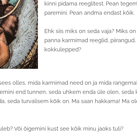
kinni pidama reeglitest. Pean tege
paremini. Pean andma endast kõik.
Ehk siis miks on seda vaja? Miks on
panna karmimad reeglid, piirangud,
kokkulepped?
 sees olles, mida karmimad need on ja mida rangemalt
remini end tunnen, seda uhkem enda üle olen, seda
a, seda turvalisem kõik on. Ma saan hakkama! Ma ole
uleb? Või õigemini kust see kõik minu jaoks tuli?