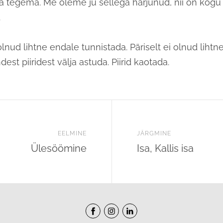
a tegema. Me oleme ju sellega harjunud, nii on kog
.
lnud lihtne endale tunnistada. Päriselt ei olnud lihtne
st piiridest välja astuda. Piirid kaotada.
EELMINE
JÄRGMINE
Ülesöömine
Isa, Kallis isa