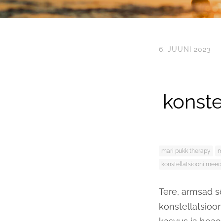
6. JUUNI 2023
konst
mari pukk therapy
m
konstellatsiooni mee
Tere, armsad s
konstellatsioo