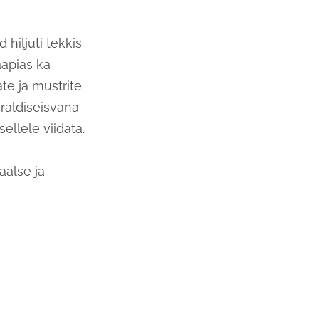
hiljuti tekkis
aapias ka
ate ja
mustrite
raldiseisvana
sellele viidata.
aalse ja