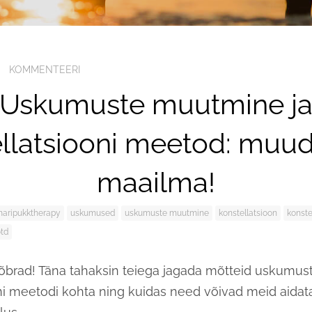
KOMMENTEERI
Uskumuste muutmine j
ellatsiooni meetod: muu
maailma!
aripukktherapy
uskumused
uskumuste muutmine
konstellatsioon
konste
otd
õbrad! Täna tahaksin teiega jagada mõtteid uskumus
ni meetodi kohta ning kuidas need võivad meid aidata 