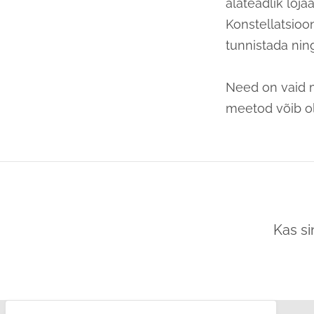
alateadlik loja
Konstellatsioo
tunnistada nin
Need on vaid m
meetod võib ol
Kas s