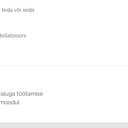
, teda või seda
ellatsiooni
valuga töötamise
emoodul