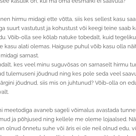
e see kasulik on, kui ma oma eesmärki ei saavuta?
nen hirmu midagi ette võtta, siis kes sellest kasu sa
iga suurt vastutust ja kohustust või keegi teine saab k
du. Võib-olla see kõlab natuke tobedalt, kuid tegeliku
ne kasu alati olemas. Haiguse puhul võib kasu olla nä
midagi sarnast.
ndalt, kes veel minu suguvõsas on sarnaselt hirmu t
ud tulemuseni jõudnud ning kes pole seda veel saav
rgini jõudnud, siis mis on juhtunud? Võib-olla on ed
alt.
ni meetodiga avaneb sageli võimalus avastada tunnet
rmud ja põhjused ning kellele me oleme lojaalsed. Nä
n olnud õnnetu suhe või äris ei ole neil olnud edu, 