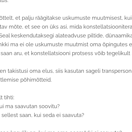
lus.
ttelt, et palju räägitakse uskumuste muutmisest, kuid 
tav mõte, et see on üks asi, mida konstellatsiooniter
Seal keskendutaksegi alateadvuse piltide, dünaamik
hkki ma ei ole uskumuste muutmist oma õpingutes e
 saan aru, et konstellatsiooni protsess võib tegelikult 
n takistusi oma elus, siis kasutan sageli transperson
lemise põhimõtteid.
 tihti:
 kui ma saavutan soovitu?
 sellest saan, kui seda ei saavuta?