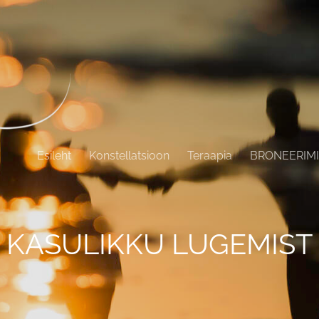
Esileht
Konstellatsioon
Teraapia
BRONEERIM
KASULIKKU LUGEMIST