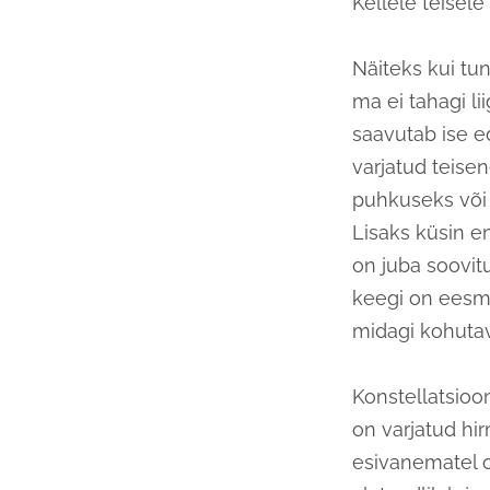
Kellele teisel
Näiteks kui tun
ma ei tahagi li
saavutab ise e
varjatud teise
puhkuseks või 
Lisaks küsin e
on juba soovit
keegi on eesmä
midagi kohutav
Konstellatsioo
on varjatud hi
esivanematel o