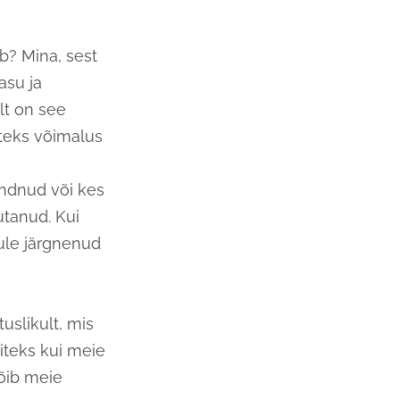
ab? Mina, sest
asu ja
lt on see
iteks võimalus
undnud või kes
utanud. Kui
ule järgnenud
uslikult, mis
iteks kui meie
võib meie