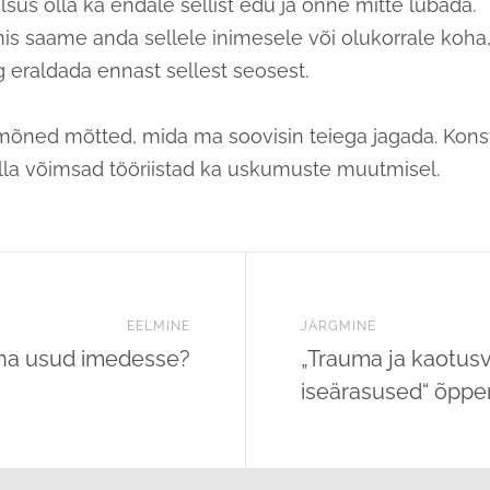
alsus olla ka endale sellist edu ja õnne mitte lubada.
nis saame anda sellele inimesele või olukorrale koha
g eraldada ennast sellest seosest.
õned mõtted, mida ma soovisin teiega jagada. Konst
la võimsad tööriistad ka uskumuste muutmisel.
EELMINE
JÄRGMINE
ina usud imedesse?
„Trauma ja kaotus
iseärasused“ õpp