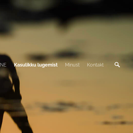
INE
Kasulikku lugemist
Minust
Kontakt