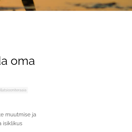
a
da oma
llatsiooniteraaia
te muutmise ja
isiklikus