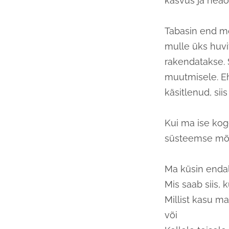
kasvus ja heao
Tabasin end mõ
mulle üks huvi
rakendatakse. 
muutmisele. E
käsitlenud, siis
Kui ma ise koge
süsteemse mõt
Ma küsin endalt
Mis saab siis,
Millist kasu ma
või