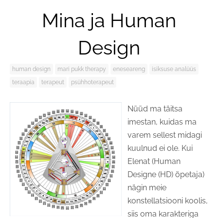
Mina ja Human
Design
human design
mari pukk therapy
eneseareng
isiksuse analüüs
teraapia
terapeut
psühhoterapeut
Nüüd ma täitsa
imestan, kuidas ma
varem sellest midagi
kuulnud ei ole. Kui
Elenat (Human
Designe (HD) õpetaja)
nägin meie
konstellatsiooni koolis,
siis oma karakteriga