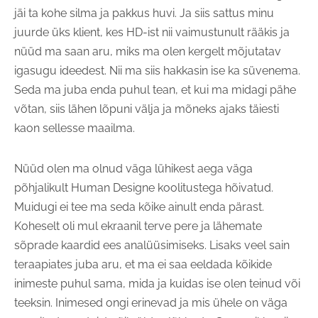
jäi ta kohe silma ja pakkus huvi. Ja siis sattus minu
juurde üks klient, kes HD-ist nii vaimustunult rääkis ja
nüüd ma saan aru, miks ma olen kergelt mõjutatav
igasugu ideedest. Nii ma siis hakkasin ise ka süvenema.
Seda ma juba enda puhul tean, et kui ma midagi pähe
võtan, siis lähen lõpuni välja ja mõneks ajaks täiesti
kaon sellesse maailma.
Nüüd olen ma olnud väga lühikest aega väga
põhjalikult Human Designe koolitustega hõivatud.
Muidugi ei tee ma seda kõike ainult enda pärast.
Koheselt oli mul ekraanil terve pere ja lähemate
sõprade kaardid ees analüüsimiseks. Lisaks veel sain
teraapiates juba aru, et ma ei saa eeldada kõikide
inimeste puhul sama, mida ja kuidas ise olen teinud või
teeksin. Inimesed ongi erinevad ja mis ühele on väga