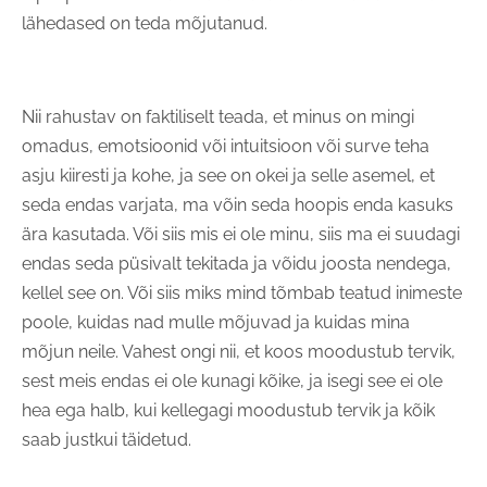
lähedased on teda mõjutanud.
Nii rahustav on faktiliselt teada, et minus on mingi
omadus, emotsioonid või intuitsioon või surve teha
asju kiiresti ja kohe, ja see on okei ja selle asemel, et
seda endas varjata, ma võin seda hoopis enda kasuks
ära kasutada. Või siis mis ei ole minu, siis ma ei suudagi
endas seda püsivalt tekitada ja võidu joosta nendega,
kellel see on. Või siis miks mind tõmbab teatud inimeste
poole, kuidas nad mulle mõjuvad ja kuidas mina
mõjun neile. Vahest ongi nii, et koos moodustub tervik,
sest meis endas ei ole kunagi kõike, ja isegi see ei ole
hea ega halb, kui kellegagi moodustub tervik ja kõik
saab justkui täidetud.