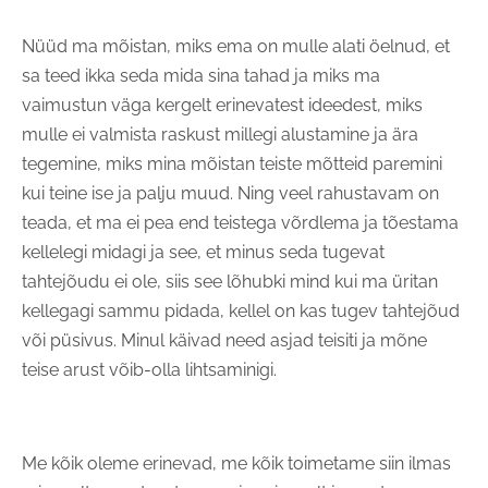
Nüüd ma mõistan, miks ema on mulle alati öelnud, et
sa teed ikka seda mida sina tahad ja miks ma
vaimustun väga kergelt erinevatest ideedest, miks
mulle ei valmista raskust millegi alustamine ja ära
tegemine, miks mina mõistan teiste mõtteid paremini
kui teine ise ja palju muud. Ning veel rahustavam on
teada, et ma ei pea end teistega võrdlema ja tõestama
kellelegi midagi ja see, et minus seda tugevat
tahtejõudu ei ole, siis see lõhubki mind kui ma üritan
kellegagi sammu pidada, kellel on kas tugev tahtejõud
või püsivus. Minul käivad need asjad teisiti ja mõne
teise arust võib-olla lihtsaminigi.
Me kõik oleme erinevad, me kõik toimetame siin ilmas