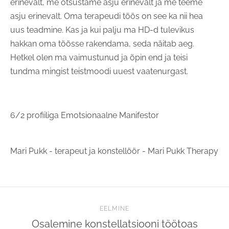
erinevalt, me otsustame asju erinevalt ja me teeme
asju erinevalt. Oma terapeudi töös on see ka nii hea
uus teadmine. Kas ja kui palju ma HD-d tulevikus
hakkan oma töösse rakendama, seda näitab aeg.
Hetkel olen ma vaimustunud ja õpin end ja teisi
tundma mingist teistmoodi uuest vaatenurgast.
6/2 profiiliga Emotsionaalne Manifestor
Mari Pukk - terapeut ja konstellöör - Mari Pukk Therapy
EELMINE
Osalemine konstellatsiooni töötoas