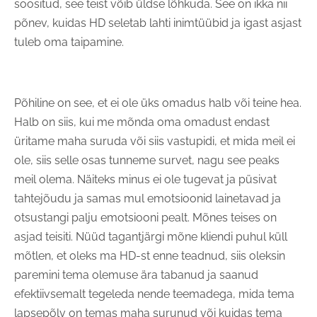
soositud, see teist võib üldse lõhkuda. See on ikka nii
põnev, kuidas HD seletab lahti inimtüübid ja igast asjast
tuleb oma taipamine.
Põhiline on see, et ei ole üks omadus halb või teine hea.
Halb on siis, kui me mõnda oma omadust endast
üritame maha suruda või siis vastupidi, et mida meil ei
ole, siis selle osas tunneme survet, nagu see peaks
meil olema. Näiteks minus ei ole tugevat ja püsivat
tahtejõudu ja samas mul emotsioonid lainetavad ja
otsustangi palju emotsiooni pealt. Mõnes teises on
asjad teisiti. Nüüd tagantjärgi mõne kliendi puhul küll
mõtlen, et oleks ma HD-st enne teadnud, siis oleksin
paremini tema olemuse ära tabanud ja saanud
efektiivsemalt tegeleda nende teemadega, mida tema
lapsepõlv on temas maha surunud või kuidas tema