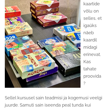
kaartide
võlu on
selles, et
igaüks
näeb
kaardil
midagi
erinevat.
Kas
tahate
proovida
?
Sellel kursusel sain teadmisi ja kogemusi veelgi
juurde. Samuti sain iseenda peal tunda kui