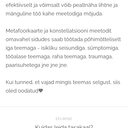
efektiivselt ja võimsalt võib pealtnäha lihtne ja
mänguline töö kahe meetodiga mõjuda.
Metafoorkaarte ja konstellatsiooni meetodit
omavahel sidudes saab töötada põhimõtteliselt
iga teemaga - isikliku seisundiga, sümptomiga,
tööalase teemaga, raha teemaga, traumaga,
paarisuhetega jne jne jne.
Kui tunned, et vajad mingis teemas selgust, siis
oled oodatud🧡
EELMINE
Kuidas leida tasakaal?