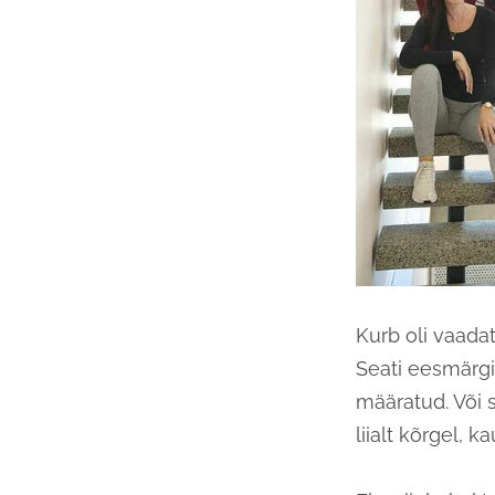
Kurb oli vaadat
Seati eesmärgi
määratud. Või s
liialt kõrgel, k