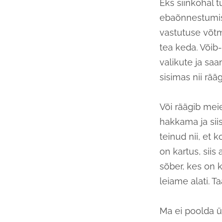
Eks siinkohal 
ebaõnnestumis
vastutuse võtm
tea keda. Või
valikute ja sa
sisimas nii rä
Või räägib meie
hakkama ja sii
teinud nii, et 
on kartus, siis
sõber, kes on 
leiame alati. 
Ma ei poolda ü