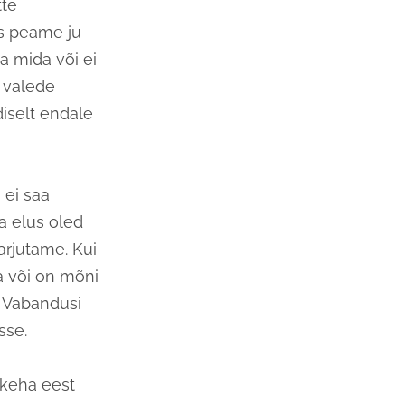
tte
s peame ju
a mida või ei
 valede
diselt endale
 ei saa
a elus oled
arjutame. Kui
da või on mõni
. Vabandusi
sse.
 keha eest