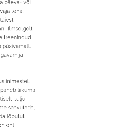
a päeva- või
vaja teha.
täiesti
i. Ilmselgelt
ge treeningud
e püsivamalt.
ugavam ja
s inimestel.
d paneb liikuma
iselt palju
ime saavutada,
da lõputut
on oht