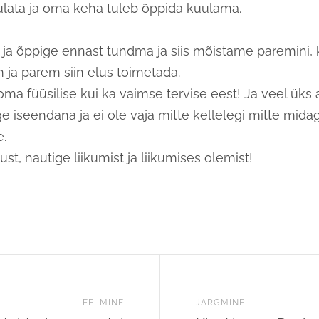
lata ja oma keha tuleb õppida kuulama.
 ja õppige ennast tundma ja siis mõistame paremini, 
ja parem siin elus toimetada.
oma füüsilise kui ka vaimse tervise eest! Ja veel üks 
e iseendana ja ei ole vaja mitte kellelegi mitte midag
e.
gust, nautige liikumist ja liikumises olemist!
EELMINE
JÄRGMINE