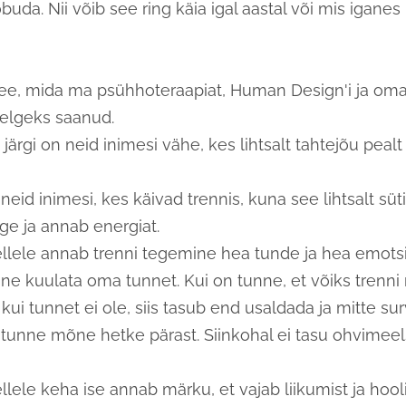
buda. Nii võib see ring käia igal aastal või mis iganes 
ee, mida ma psühhoteraapiat, Human Design'i ja om
elgeks saanud.
rgi on neid inimesi vähe, kes lihtsalt tahtejõu pealt 
eid inimesi, kes käivad trennis, kuna see lihtsalt süt
ge ja annab energiat.
 kellele annab trenni tegemine hea tunde ja hea emot
ine kuulata oma tunnet. Kui on tunne, et võiks trenni 
a kui tunnet ei ole, siis tasub end usaldada ja mitte su
 tunne mõne hetke pärast. Siinkohal ei tasu ohvimee
kellele keha ise annab märku, et vajab liikumist ja hoo