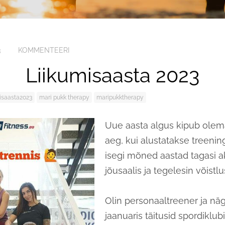
3
KOMMENTEERI
Liikumisaasta 2023
misaasta2023
mari pukk therapy
maripukktherapy
Uue aasta algus kipub olema
aeg, kui alustatakse treenin
isegi mõned aastad tagasi ak
jõusaalis ja tegelesin võistl
Olin personaaltreener ja näg
jaanuaris täitusid spordiklub