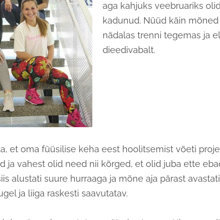
aga kahjuks veebruariks ol
kadunud. Nüüd käin mõned 
nädalas trenni tegemas ja e
dieedivabalt.
a, et oma füüsilise keha eest hoolitsemist võeti proje
d ja
vahest olid need nii kõrged, et olid juba ette e
iis alustati suure hurraaga ja mõne aja pärast avastati,
augel ja liiga raskesti saavutatav.