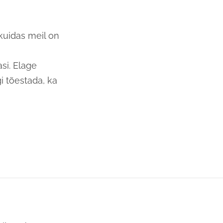
kuidas meil on
asi. Elage
i tõestada, ka