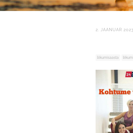
2. JAANUAR 202
liikumisaasta
liiku