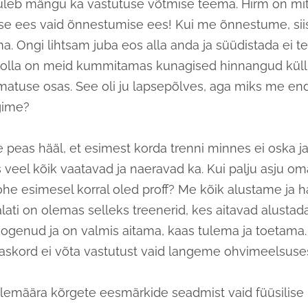
tuleb mängu ka vastutuse võtmise teema. Hirm on mi
e ees vaid õnnestumise ees! Kui me õnnestume, sii
a. Ongi lihtsam juba eos alla anda ja süüdistada ei te
b-olla on meid kummitamas kunagised hinnangud küll
amatuse osas. See oli ju lapsepõlves, aga miks me en
ägime?
 peas hääl, et esimest korda trenni minnes ei oska ja
s veel kõik vaatavad ja naeravad ka. Kui palju asju om
kohe esimesel korral oled proff? Me kõik alustame ja h
 alati on olemas selleks treenerid, kes aitavad alusta
kogenud ja on valmis aitama, kaas tulema ja toetama
Taaskord ei võta vastutust vaid langeme ohvimeelsuse
lemäära kõrgete eesmärkide seadmist vaid füüsilise