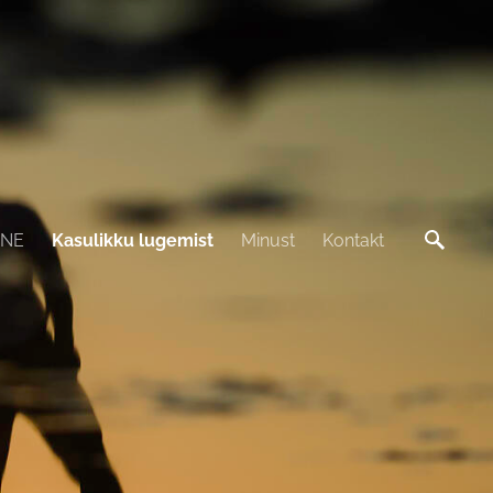
INE
Kasulikku lugemist
Minust
Kontakt