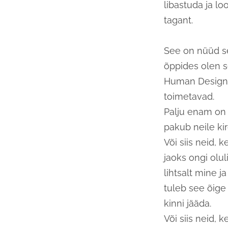
libastuda ja loo
tagant.
See on nüüd s
õppides olen s
Human Design jä
toimetavad.
Palju enam on n
pakub neile kir
Või siis neid,
jaoks ongi olul
lihtsalt mine j
tuleb see õige
kinni jääda.
Või siis neid, 