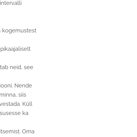
intervalli
a kogemustest
pikaajaliselt
itab neid, see
siooni. Nende
minna, siis
rvestada. Küll
lsusesse ka
litsemist. Oma