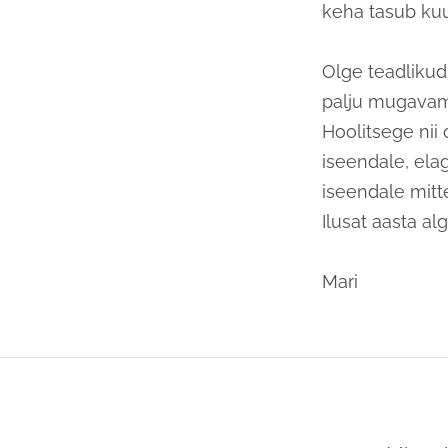
keha tasub kuu
Olge teadlikud
palju mugavam 
Hoolitsege nii 
iseendale, elag
iseendale mitt
Ilusat aasta al
Mari