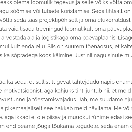
eaks olema loomulik tegevus ja selle võiks võtta om
agu söömise või tubade koristamise. Seda lihtsalt on 
võtta seda taas projektipõhiselt ja oma elukorraldust 
ta vaid lisada treeningud loomulikult oma päevaplaan
a arvestada aja ja logistikaga oma päevaplaanis. Lisa
mulikult enda ellu. Siis on suurem tõenäosus, et käit
s ka sõpradega koos käimine. Just nii nagu sinule m
üd ka seda, et sellist tugevat tahtejõudu napib enamu
e motivatsioonist, aga kahjuks tihti juhtub nii, et mei
avustunne ja tõestamisvajadus. Jah, me suudame ajut
ga pikemaajaliselt see hakkab meid hävitama. Me võ
, aga ikkagi ei ole piisav ja muudkui rühime edasi se
am end peame jõuga tõukama tegudele, seda enam 