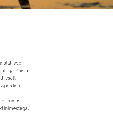
 alati see
gutega. Käisin
tiivselt
usspordiga.
in, kuidas
id inimestega,