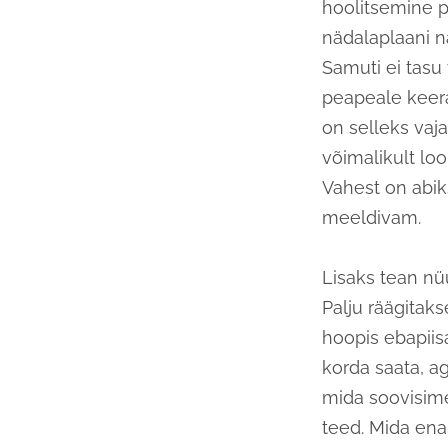
hoolitsemine p
nädalaplaani n
Samuti ei tasu 
peapeale keera
on selleks vaj
võimalikult loo
Vahest on abik
meeldivam.
Lisaks tean nü
Palju räägitaks
hoopis ebapiis
korda saata, a
mida soovisime
teed. Mida en