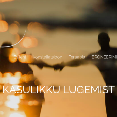
Esileht
Konstellatsioon
Teraapia
BRONEERIM
KASULIKKU LUGEMIST