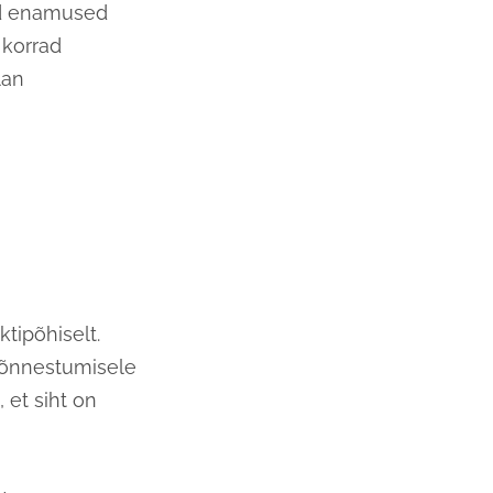
id enamused
korrad
lan
ktipõhiselt.
baõnnestumisele
 et siht on