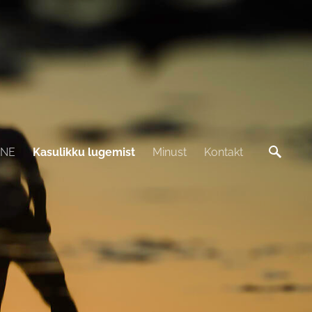
INE
Kasulikku lugemist
Minust
Kontakt