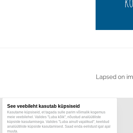
Lapsed on im
See veebileht kasutab küpsiseid
Kasutame küpsiseid, et tagada sulle parim võimalik kogemus
meie veebilehel. Valides "Luba kõik", nõustud analüütiliste
küpsiste kasutamisega. Valides "Luba ainult vajalikud", keeldud
analüütiliste küpsiste kasutamisest. Saad enda eelistust igal ajal
muuta.