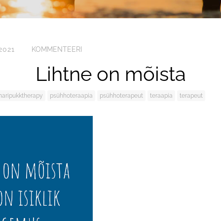
2021
KOMMENTEERI
Lihtne on mõista
aripukktherapy
psühhoteraapia
psühhoterapeut
teraapia
terapeut