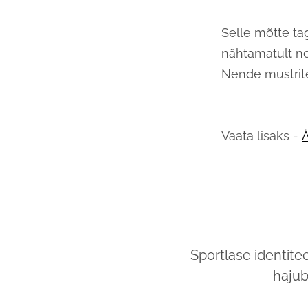
Selle mõtte ta
nähtamatult n
Nende mustrit
Vaata lisaks -
Ä
Sportlase identitee
hajub