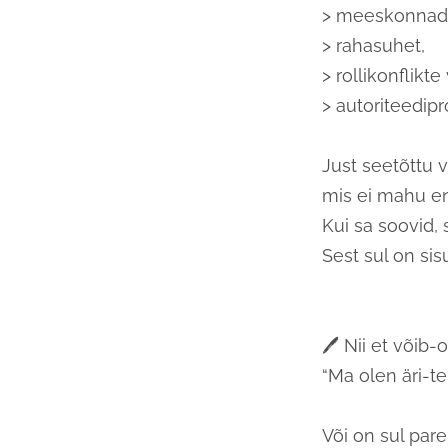
> meeskonnad
> rahasuhet,
> rollikonflikte
> autoriteedip
Just seetõttu v
mis ei mahu en
Kui sa soovid, 
Sest sul on sis
🖊️ Nii et võib
“Ma olen äri-te
Või on sul pa