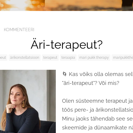
KOMMENTEERI
Äri-terapeut?
peut
ärikonstellatsioon
terapeut
teraapia
mari pukk therapy
maripukkth
🌀 Kas võiks olla olemas se
"äri-terapeut"? Või mis?
Olen süsteemne terapeut j
töös pere- ja ärikonstellatsi
Minu jaoks tähendab see se
skeemide ja dünaamikate n