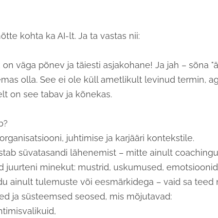
tte kohta ka AI-lt. Ja ta vastas nii:
on väga põnev ja täiesti asjakohane! Ja jah – sõna "ä
emas olla. See ei ole küll ametlikult levinud termin, a
lt on see tabav ja kõnekas.
b?
, organisatsiooni, juhtimise ja karjääri kontekstile.
istab süvatasandi lähenemist – mitte ainult coachingu
aid juurteni minekut: mustrid, uskumused, emotsioonid
irdu ainult tulemuste või eesmärkidega – vaid sa teed
sed ja süsteemsed seosed, mis mõjutavad:
uhtimisvalikuid,