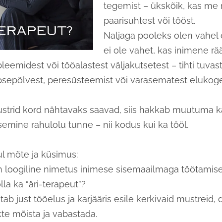
tegemist – ükskõik, kas me
paarisuhtest või tööst.
Naljaga pooleks olen vahel 
ei ole vahet, kas inimene rä
eemidest või tööalastest väljakutsetest – tihti tuvas
apsepõlvest, peresüsteemist või varasematest elukog
strid kord nähtavaks saavad, siis hakkab muutuma k
semine rahulolu tunne – nii kodus kui ka tööl.
ul mõte ja küsimus:
n loogiline nimetus inimese sisemaailmaga töötamisel,
la ka “äri-terapeut”?
tab just tööelus ja karjääris esile kerkivaid mustreid,
kte mõista ja vabastada.