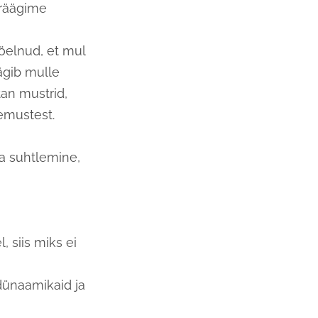
 räägime
öelnud, et mul
ägib mulle
tan mustrid,
emustest.
a suhtlemine,
 siis miks ei
 dünaamikaid ja