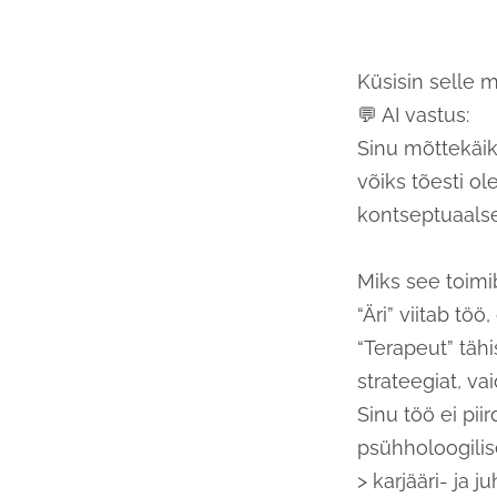
Küsisin selle mõ
💬 AI vastus:
Sinu mõttekäik 
võiks tõesti ol
kontseptuaalse
Miks see toimi
“Äri” viitab töö
“Terapeut” täh
strateegiat, v
Sinu töö ei pi
psühholoogili
> karjääri- ja j