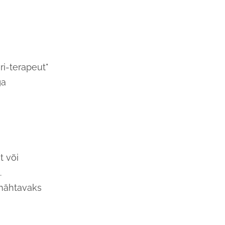
ri-terapeut"
ga
t või
.
 nähtavaks