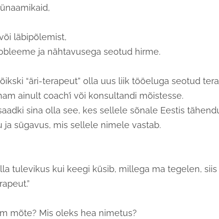
ünaamikaid,
 või läbipõlemist,
robleeme ja nähtavusega seotud hirme.
õikski “äri-terapeut” olla uus liik tööeluga seotud terap
am ainult coach’i või konsultandi mõistesse.
saadki sina olla see, kes sellele sõnale Eestis tähen
u ja sügavus, mis sellele nimele vastab.
-olla tulevikus kui keegi küsib, millega ma tegelen, siis
rapeut.”
rem mõte? Mis oleks hea nimetus?