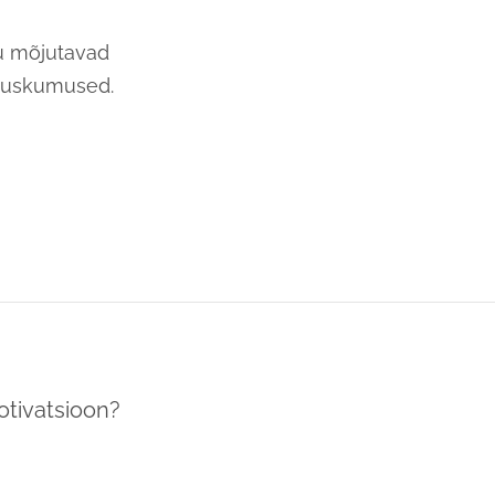
lu mõjutavad
d uskumused.
otivatsioon?