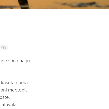
erapy
lline sõna nagu
a kasutan oma
ooni meetodit.
oste,
ähtavaks