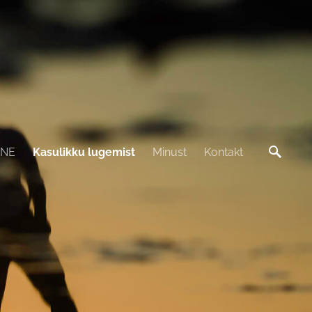
INE
Kasulikku lugemist
Minust
Kontakt