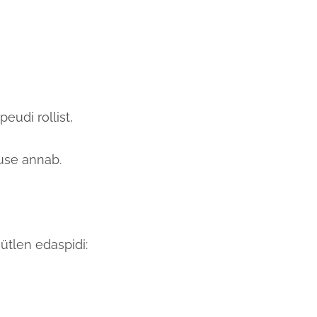
eudi rollist,
duse annab.
 ütlen edaspidi: