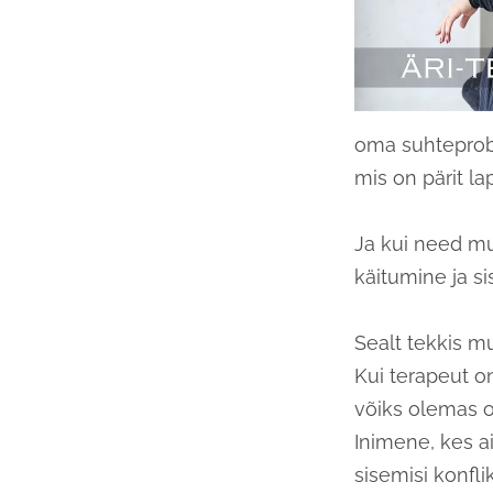
oma suhteprobl
mis on pärit l
Ja kui need mu
käitumine ja si
Sealt tekkis m
Kui terapeut o
võiks olemas ol
Inimene, kes ai
sisemisi konfli