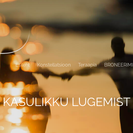
Esileht
Konstellatsioon
Teraapia
BRONEERIM
KASULIKKU LUGEMIST