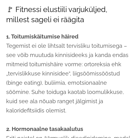
🚩 Fitnessi elustiili varjuküljed,
millest sageli ei räägita
1. Toitumiskäitumise häired
Tegemist ei ole lihtsalt tervisliku toitumisega –
see võib muutuda kinnisideeks ja kanda endas
mitmeid toitumishäire vorme: ortoreksia ehk
„tervislikkuse kinnisidee“, liigsöömissööstud
(binge eating), buliimia, emotsionaalne
söömine. Suhe toiduga kaotab loomulikkuse,
kuid see ala nõuab ranget jälgimist ja
kaloridefitsiidis olemist.
2. Hormonaalne tasakaalutus