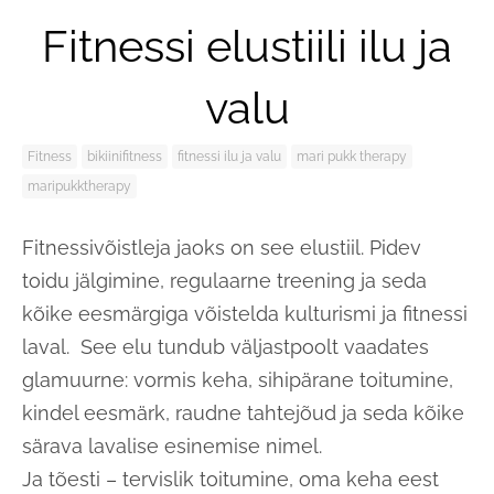
Fitnessi elustiili ilu ja
valu
Fitness
bikiinifitness
fitnessi ilu ja valu
mari pukk therapy
maripukktherapy
Fitnessivõistleja jaoks on see elustiil. Pidev
toidu jälgimine, regulaarne treening ja seda
kõike eesmärgiga võistelda kulturismi ja fitnessi
laval. See elu tundub väljastpoolt vaadates
glamuurne: vormis keha, sihipärane toitumine,
kindel eesmärk, raudne tahtejõud ja seda kõike
särava lavalise esinemise nimel.
Ja tõesti – tervislik toitumine, oma keha eest