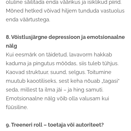
oluline säilitada enda väärikus ja isiklikud piirid.
Mõned hetked võivad hiljem tunduda vastuolus
enda väärtustega.
8. Võistlusjärgne depressioon ja emotsionaalne
nälg
Kui eesmärk on täidetud, lavavorm hakkab
kaduma ja pingutus möödas, siis tuleb tühjus.
Kaovad struktuur, suund, selgus. Toitumine
muutub kaootiliseks, sest keha nõuab „tagasi“
seda, millest ta ilma jäi – ja hing samuti.
Emotsionaalne nälg võib olla valusam kui
füüsiline.
9. Treeneri roll – toetaja või autoriteet?