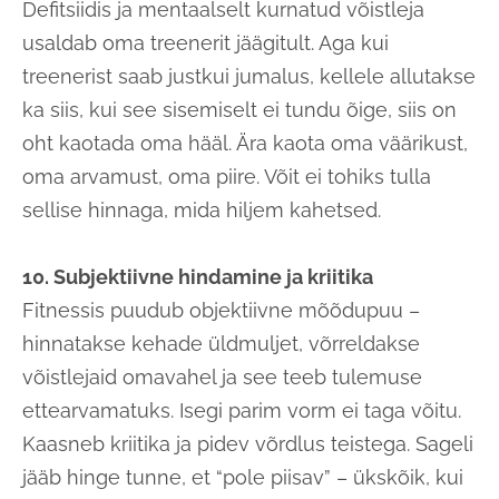
Defitsiidis ja mentaalselt kurnatud võistleja
usaldab oma treenerit jäägitult. Aga kui
treenerist saab justkui jumalus, kellele allutakse
ka siis, kui see sisemiselt ei tundu õige, siis on
oht kaotada oma hääl. Ära kaota oma väärikust,
oma arvamust, oma piire. Võit ei tohiks tulla
sellise hinnaga, mida hiljem kahetsed.
10. Subjektiivne hindamine ja kriitika
Fitnessis puudub objektiivne mõõdupuu –
hinnatakse kehade üldmuljet, võrreldakse
võistlejaid omavahel ja see teeb tulemuse
ettearvamatuks. Isegi parim vorm ei taga võitu.
Kaasneb kriitika ja pidev võrdlus teistega. Sageli
jääb hinge tunne, et “pole piisav” – ükskõik, kui