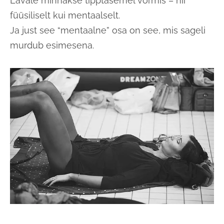
Lavale minnakse tipptasemel vormis – nii
füüsiliselt kui mentaalselt.
Ja just see “mentaalne” osa on see, mis sageli
murdub esimesena.