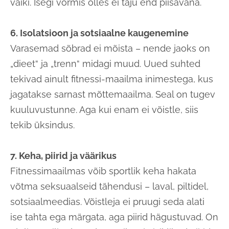
vaiki. Isegi vormis olles ei taju end piisavana.
6. Isolatsioon ja sotsiaalne kaugenemine
Varasemad sõbrad ei mõista – nende jaoks on
„dieet“ ja „trenn“ midagi muud. Uued suhted
tekivad ainult fitnessi-maailma inimestega, kus
jagatakse sarnast mõttemaailma. Seal on tugev
kuuluvustunne. Aga kui enam ei võistle, siis
tekib üksindus.
7. Keha, piirid ja väärikus
Fitnessimaailmas võib sportlik keha hakata
võtma seksuaalseid tähendusi – laval, piltidel,
sotsiaalmeedias. Võistleja ei pruugi seda alati
ise tahta ega märgata, aga piirid hägustuvad. On