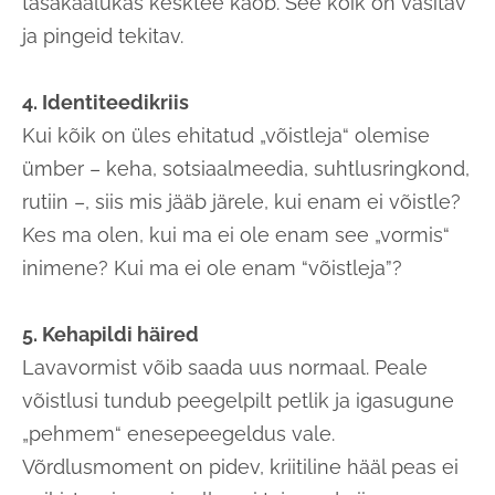
tasakaalukas kesktee kaob. See kõik on väsitav
ja pingeid tekitav.
4. Identiteedikriis
Kui kõik on üles ehitatud „võistleja“ olemise
ümber – keha, sotsiaalmeedia, suhtlusringkond,
rutiin –, siis mis jääb järele, kui enam ei võistle?
Kes ma olen, kui ma ei ole enam see „vormis“
inimene? Kui ma ei ole enam “võistleja”?
5. Kehapildi häired
Lavavormist võib saada uus normaal. Peale
võistlusi tundub peegelpilt petlik ja igasugune
„pehmem“ enesepeegeldus vale.
Võrdlusmoment on pidev, kriitiline hääl peas ei