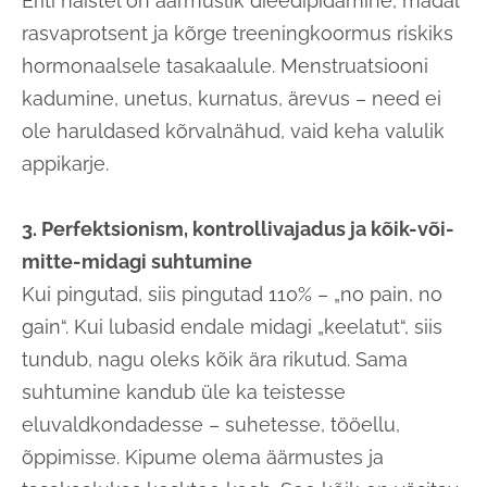
Eriti naistel on äärmuslik dieedipidamine, madal
rasvaprotsent ja kõrge treeningkoormus riskiks
hormonaalsele tasakaalule. Menstruatsiooni
kadumine, unetus, kurnatus, ärevus – need ei
ole haruldased kõrvalnähud, vaid keha valulik
appikarje.
3. Perfektsionism, kontrollivajadus ja kõik-või-
mitte-midagi suhtumine
Kui pingutad, siis pingutad 110% – „no pain, no
gain“. Kui lubasid endale midagi „keelatut“, siis
tundub, nagu oleks kõik ära rikutud. Sama
suhtumine kandub üle ka teistesse
eluvaldkondadesse – suhetesse, tööellu,
õppimisse. Kipume olema äärmustes ja