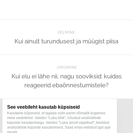
EELMINE
Kui ainult turundusest ja müügist piisa
JÄRGMINE
Kui elu ei lähe nii, nagu sooviksid: kuidas
reageerid ebaõnnestumistele?
See veebileht kasutab küpsiseid
Kasutame küpsiseid, et tagada sulle parim võimalik kogemus
meie veebilehel. Valides "Luba kõik", nõustud analüütiliste
küpsiste kasutamisega. Valides "Luba ainult vajalikud", keeldud
Terapeut ja konstellöör Mari Pukk
analüütiliste küpsiste kasutamisest. Saad enda eelistust igal ajal
Teraapiad | Konstellatsioonid | Human Design
muuta.