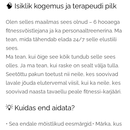
🧠 Isiklik kogemus ja terapeudi pilk
Olen selles maailmas sees olnud – 6 hooaega
fitnessvõistlejana ja ka personaaltreenerina. Ma
tean, mida tähendab elada 24/7 selle elustiili
sees.
Ma tean, kui õige see kõik tundub selle sees
olles. Ja ma tean, kui raske on sealt välja tulla.
Seetõttu pakun toetust nii neile, kes soovivad
lavale jõuda elutervemal viisil, kui ka neile, kes
soovivad naasta tavaellu peale fitnessi-karjääri.
💡 Kuidas end aidata?
• Sea endale mõistlikud eesmärgid.• Märka, kus