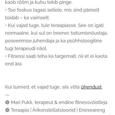
kaob rõõm ja kuhu tekib pinge.
• Too fookus tagasi sellele, mis sind päriselt
toidab – ka vaimselt.
• Kui vajad tuge, tule teraapiasse. See on igati
normaalne, kui sul on treener, toitumisnõustaja,
poseerimise juhendaja ja ka psühholoogiline
tugi terapeudi näol.
• Fitnessi saab teha ka targemalt, nii et ei kaota
end ära.
Kui tunned, et vajad tuge, siis võta
ühendust
.
—
🟢 Mari Pukk, terapeut & endine fitnessvõistleja
🟢 Teraapia | Ärikonstellatsioonid | Eneseareng